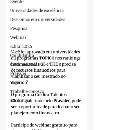
Evento
Universidades de excelência
Descontos em universidades
Pesquisa
Webinar
Edital 2026
Você foi aprovado em universidades 
Candidatura
ou programas TOP100 nos rankings 
internacionais QS e THE e precisa 
Crédito estudantil
de recursos financeiros para 
Pravaler
viabilizar o seu mestrado no 
Vaga
exterior?
Trabalhe conosco
O programa Crédito Talentos 
Rankings
Globais, ofertado pelo 
Pravaler
, pode 
ser a oportunidade para fechar o seu 
planejamento financeiro.
Participe do webinar gratuito para 