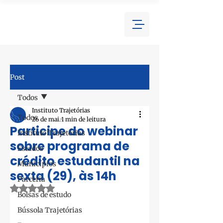
Post
Todos
Instituto Trajetórias
Todos
26 de mai.
1 min de leitura
Participe do webinar
Instituto Trajetórias
sobre programa de
Estados
crédito estudantil na
Municípios
sexta (29), às 14h
Parceria
Avaliado com NaN de 5 estrelas.
Bolsas de estudo
Bússola Trajetórias