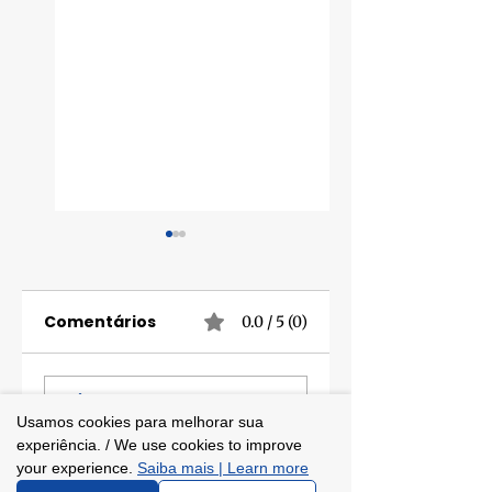
Comentários
0.0 / 5 (0)
Prontos para o
Programa
Comente e avalie
mestrado
Créditos Talent
Usamos cookies para melhorar sua
internacional
Globais
experiência. / We use cookies to improve
your experience.
Saiba mais | Learn more
com bolsa:
contempla 40