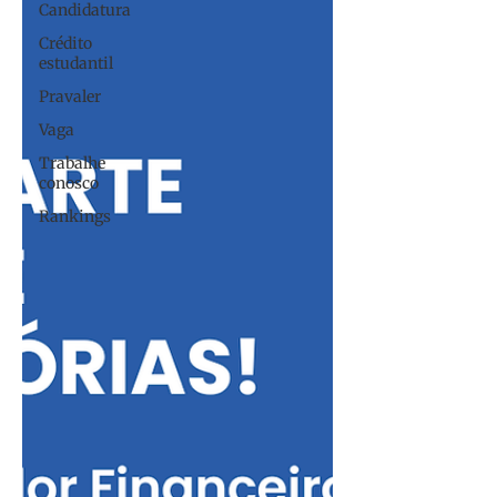
Candidatura
Crédito
estudantil
Pravaler
Vaga
Trabalhe
conosco
Rankings