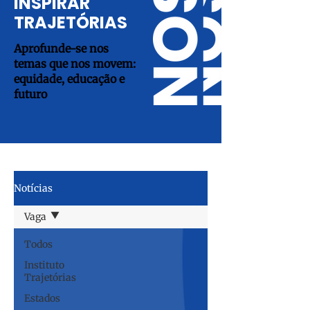
INSPIRAR
TRAJETÓRIAS
Aprofunde-se nos
temas que nos movem:
equidade, educação e
futuro
Notícias
Vaga
Todos
Instituto
Trajetórias
Estados