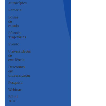
Municípios
Parceria
Bolsas
de
estudo
Bússola
Trajetórias
Evento
Universidades
de
excelência
Descontos
em
universidades
Pesquisa
Webinar
Edital
2026