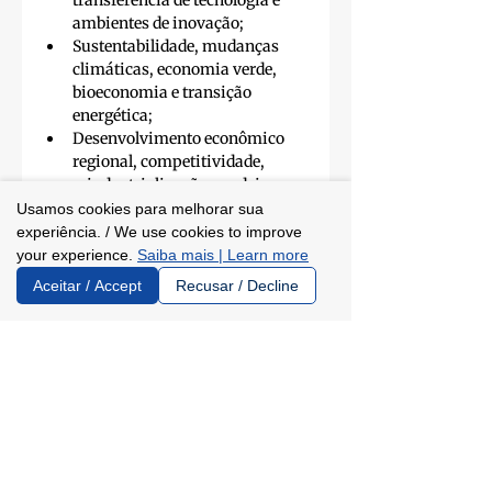
transferência de tecnologia e 
ambientes de inovação;
Sustentabilidade, mudanças 
climáticas, economia verde, 
bioeconomia e transição 
energética;
Desenvolvimento econômico 
regional, competitividade, 
reindustrialização e cadeias 
produtivas estratégicas;
Usamos cookies para melhorar sua
Saúde pública, inovação em 
experiência. / We use cookies to improve
sistemas de saúde e gestão 
your experience.
Saiba mais | Learn more
baseada em evidências;
Aceitar / Accept
Recusar / Decline
Educação pública, avaliação 
educacional, inovação 
pedagógica e gestão de sistemas 
educacionais;
Planejamento governamental, 
avaliação de políticas públicas e 
gestão pública orientada a 
resultados.