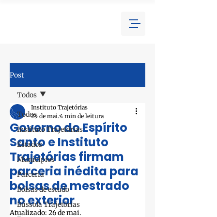
Post
Todos
Instituto Trajetórias
Todos
25 de mai.
4 min de leitura
Governo do Espírito
Instituto Trajetórias
Santo e Instituto
Estados
Trajetórias firmam
Municípios
parceria inédita para
Parceria
bolsas de mestrado
Bolsas de estudo
no exterior
Bússola Trajetórias
Atualizado:
26 de mai.