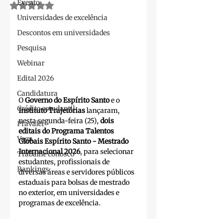
Evento
Avaliado com NaN de 5 estrelas.
Universidades de excelência
Descontos em universidades
Pesquisa
Webinar
Edital 2026
Candidatura
O 
Governo do Espírito Santo
 e o 
Crédito estudantil
Instituto Trajetórias
 lançaram, 
nesta segunda-feira (25), 
dois 
Pravaler
editais do Programa Talentos 
Vaga
Globais Espírito Santo - Mestrado 
Internacional 2026
, para selecionar 
Trabalhe conosco
estudantes, profissionais de 
Rankings
diversas áreas e servidores públicos 
estaduais para bolsas de mestrado 
no exterior, em universidades e 
programas de excelência.