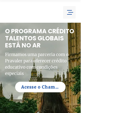
O PROGRAMA CRÉDITO
TALENTOS GLOBAIS
ESTÁ NO AR
Firmamos uma parceria com o
Pravaler para oferecer crédito
educativo com condições
especiais
Acesse o Chamamento