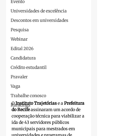
Evento
Universidades de excelência
Descontos em universidades
Pesquisa
Webinar
Edital 2026
Candidatura
Crédito estudantil
Pravaler
Vaga
Trabalhe conosco
O 
Instituto Trajetórias
 e a 
Prefeitura 
Rankings
do Recife
 assinaram um acordo de 
cooperação técnica para viabilizar a 
ida de 43 servidores públicos 
municipais para mestrados em 
universidades e programas de 