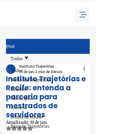
Post
Todos
Instituto Trajetórias
Todos
15 de jan.
2 min de leitura
Instituto Trajetórias e
Instituto Trajetórias
Recife: entenda a
Estados
parceria para
Municípios
mestrados de
Parceria
servidores
Bolsas de estudo
Atualizado:
19 de jan.
Bússola Trajetórias
Avaliado com NaN de 5 estrelas.