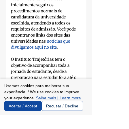
inicialmente seguir os 
procedimentos normais de 
candidatura da universidade 
escolhida, atendendo a todos os 
requisitos de admissão. Você pode 
encontrar os links dos sites das 
universidades nas 
notícias que 
divulgamos aqui no site
.
O Instituto Trajetórias tem o 
objetivo de acompanhar toda a 
jornada do estudante, desde a 
preparação para estudar fora até o 
retorno ao mercado de trabalho 
Usamos cookies para melhorar sua
brasileiro. 
experiência. / We use cookies to improve
your experience.
Saiba mais | Learn more
Na Bússola Trajetórias, nossa 
Aceitar / Accept
Recusar / Decline
plataforma aberta e gratuita
, você 
encontra checklists, dicas para 
essays, vídeos com representantes 
de universidades e outras 