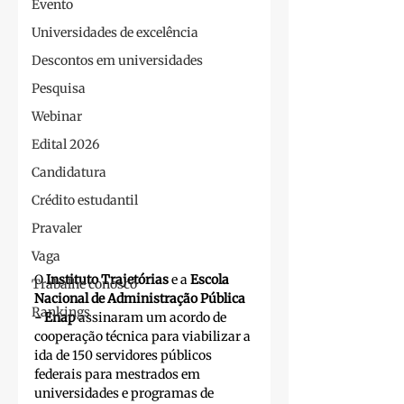
Evento
Universidades de excelência
Descontos em universidades
Pesquisa
Webinar
Edital 2026
Candidatura
Crédito estudantil
Pravaler
Vaga
O 
Instituto Trajetórias
 e a 
Escola 
Trabalhe conosco
Nacional de Administração Pública 
Rankings
- Enap
 assinaram um acordo de 
cooperação técnica para viabilizar a 
ida de 150 servidores públicos 
federais para mestrados em 
universidades e programas de 