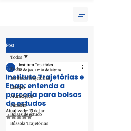
Post
Todos
Instituto Trajetórias
Todos
16 de jan.
2 min de leitura
Instituto Trajetórias e
Instituto Trajetórias
Enap: entenda a
Estados
parceria para bolsas
Municípios
de estudos
Parceria
Atualizado:
19 de jan.
Bolsas de estudo
Avaliado com NaN de 5 estrelas.
Bússola Trajetórias