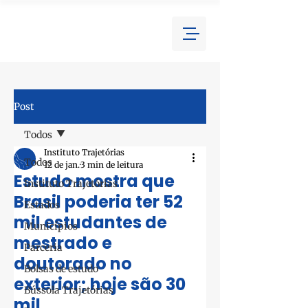
Post
Todos
Instituto Trajetórias
Todos
12 de jan.
3 min de leitura
Estudo mostra que
Instituto Trajetórias
Brasil poderia ter 52
Estados
mil estudantes de
Municípios
mestrado e
Parceria
doutorado no
Bolsas de estudo
exterior; hoje são 30
Bússola Trajetórias
mil