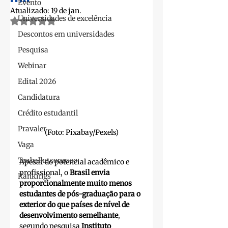
Evento
Atualizado:
19 de jan.
Universidades de excelência
Avaliado com NaN de 5 estrelas.
Descontos em universidades
Pesquisa
Webinar
Edital 2026
Candidatura
Crédito estudantil
Pravaler
(Foto: Pixabay/Pexels)
Vaga
Trabalhe conosco
Apesar do potencial acadêmico e 
profissional, o 
Brasil envia 
Rankings
proporcionalmente muito menos 
estudantes de pós-graduação para o 
exterior do que países de nível de 
desenvolvimento semelhante
, 
segundo pesquisa 
Instituto 