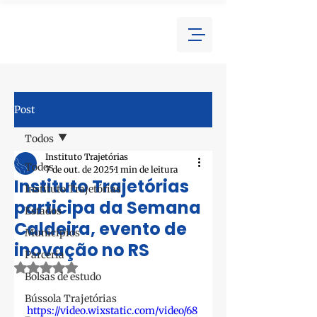
Post
Todos
Instituto Trajetórias
Todos
7 de out. de 2025
1 min de leitura
Instituto Trajetórias
Instituto Trajetórias
participa da Semana
Estados
Caldeira, evento de
Municípios
inovação no RS
Parceria
Avaliado com NaN de 5 estrelas.
Bolsas de estudo
Bússola Trajetórias
https://video.wixstatic.com/video/68