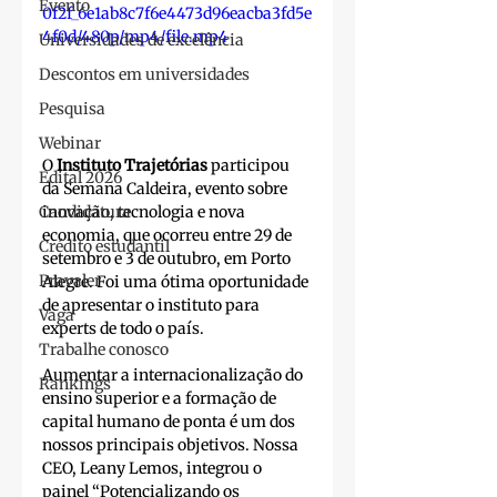
Evento
0f2f_6e1ab8c7f6e4473d96eacba3fd5e
4f0d/480p/mp4/file.mp4
Universidades de excelência
Descontos em universidades
Pesquisa
Webinar
O 
Instituto Trajetórias
 participou 
Edital 2026
da Semana Caldeira, evento sobre 
Candidatura
inovação, tecnologia e nova 
economia, que ocorreu entre 29 de 
Crédito estudantil
setembro e 3 de outubro, em Porto 
Pravaler
Alegre. Foi uma ótima oportunidade 
de apresentar o instituto para 
Vaga
experts de todo o país.
Trabalhe conosco
Aumentar a internacionalização do 
Rankings
ensino superior e a formação de 
capital humano de ponta é um dos 
nossos principais objetivos. Nossa 
CEO, Leany Lemos, integrou o 
painel “Potencializando os 