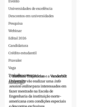
Evento
Universidades de excelência
Descontos em universidades
Pesquisa
Webinar
Edital 2026
Candidatura
Crédito estudantil
Pravaler
Vaga
Trabalhe conosco
O 
Instituto Trajetórias
 e a 
Vanderbilt 
University
 vão realizar uma 
info 
Rankings
session online
 para interessados em 
fazer mestrado na Escola de 
Engenharia da instituição norte-
americana com condições especiais 
e descontos exclusivos.